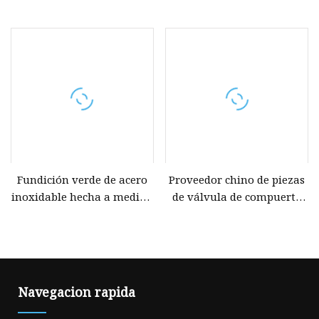
de fundición de estándares
cuerpo de la válvula
de dibujo de fundición de
hidráulica/Fundición de la
precisión
carcasa de la bomba de
engranajes/Fundición del
cuerpo de la bomba de
paletas/Fundición de la
carcasa de la bomba de
pistón
Fundición verde de acero
Proveedor chino de piezas
inoxidable hecha a medida
de válvula de compuerta
para cuerpo de válvula
por encargo, fundición a la
Gate&Check&Ball
cera perdida
Navegacion rapida