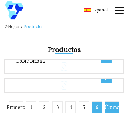
Español
Hogar
/
Productos
Productos
BS 5150/ DIN 3352 F4 F5/ Awwa C515
Doble brida 2
Extremo de brida no
Tamaño del paquete 50.00 cm * 40.00 cm * 30.00
cm Peso bruto del paquete 25.000 kg BS 5150 /
Din 3352 F4 F5 / Awwa c515
Válvula de compuerta con asiento metálico de
Primero
1
2
3
4
5
6
Último
vástago no ascendente con extremo de brida
Válvula de compuerta: válvula de