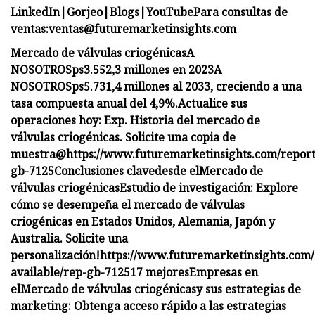
LinkedIn
|
Gorjeo
|
Blogs
|
YouTube
Para consultas de
ventas:
ventas@futuremarketinsights.com
Mercado de válvulas criogénicas
A
NOSOTROS
ps
3.552,3 millones en 2023
A
NOSOTROS
ps
5.731,4 millones al 2033, creciendo a una
tasa compuesta anual del 4,9%.
Actualice sus
operaciones hoy: Exp.
Historia del mercado de
válvulas criogénicas. Solicite una copia de
muestra@
https://www.futuremarketinsights.com/report
gb-7125
Conclusiones clave
desde el
Mercado de
válvulas criogénicas
Estudio de investigación:
Explore
cómo se desempeña el mercado de válvulas
criogénicas en Estados Unidos, Alemania, Japón y
Australia. Solicite una
personalización!
https://www.futuremarketinsights.com/
available/rep-gb-7125
17 mejores
Empresas en
el
Mercado de válvulas criogénicas
y sus estrategias de
marketing:
Obtenga acceso rápido a las estrategias