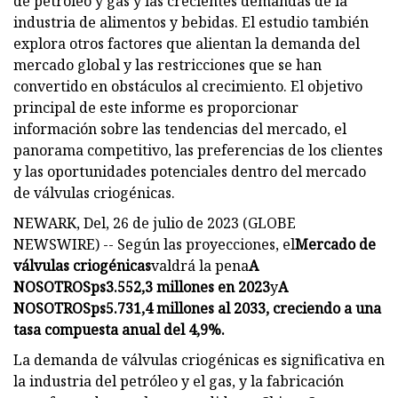
de petróleo y gas y las crecientes demandas de la
industria de alimentos y bebidas. El estudio también
explora otros factores que alientan la demanda del
mercado global y las restricciones que se han
convertido en obstáculos al crecimiento. El objetivo
principal de este informe es proporcionar
información sobre las tendencias del mercado, el
panorama competitivo, las preferencias de los clientes
y las oportunidades potenciales dentro del mercado
de válvulas criogénicas.
NEWARK, Del, 26 de julio de 2023 (GLOBE
NEWSWIRE) -- Según las proyecciones, el
Mercado de
válvulas criogénicas
valdrá la pena
A
NOSOTROS
ps
3.552,3 millones en 2023
y
A
NOSOTROS
ps
5.731,4 millones al 2033, creciendo a una
tasa compuesta anual del 4,9%.
La demanda de válvulas criogénicas es significativa en
la industria del petróleo y el gas, y la fabricación