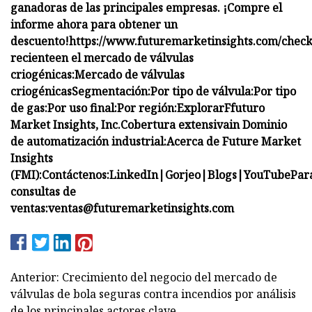
ganadoras de las principales empresas. ¡Compre el
informe ahora para obtener un
descuento!
https://www.futuremarketinsights.com/chec
reciente
en el mercado de válvulas
criogénicas
:
Mercado de válvulas
criogénicas
Segmentación:
Por tipo de válvula:
Por tipo
de gas:
Por uso final:
Por región:
Explorar
F
futuro
Market Insights, Inc.
Cobertura extensiva
i
n Dominio
de automatización industrial:
Acerca de Future Market
Insights
(FMI):
Contáctenos:
LinkedIn
|
Gorjeo
|
Blogs
|
YouTube
Par
consultas de
ventas:
ventas@futuremarketinsights.com
Anterior: Crecimiento del negocio del mercado de
válvulas de bola seguras contra incendios por análisis
de los principales actores clave