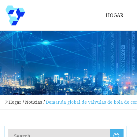
HOGAR
Hogar
/
Noticias
/
Demanda global de válvulas de bola de ce