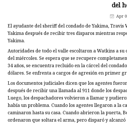
del h
Fundición de disco de válvula 
compuerta
Apr 0
Fundición del cuerpo de la
El ayudante del sheriff del condado de Yakima, Travis W
válvula de compuerta
Yakima después de recibir tres disparos mientras resp
Yakima.
Autoridades de todo el valle escoltaron a Watkins a su
del miércoles. Se espera que se recupere completament
34 años, se encuentra recluido en la cárcel del condado
dólares. Se enfrenta a cargos de agresión en primer gr
Los documentos judiciales dicen que los agentes fueron
después de recibir una llamada al 911 donde los despa
Luego, los despachadores volvieron a llamar y pudiero
había un problema. Cuando los agentes llegaron a la c
caminaron hasta su casa. Cuando abrieron la puerta, B
ordenaron que soltara el arma, pero disparó y alcanzó 