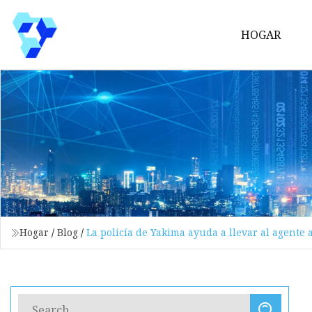
HOGAR
Hogar
/
Blog
/
La policía de Yakima ayuda a llevar al agente 