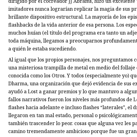
dirigido por el cocreador JJ Abrams, hizo un excelente
imitadores nunca lograrían replicar la magia de sus 
brillante dispositivo estructural. La mayoría de los ep
flashbacks de la vida anterior de esa persona. Los espe
muchos huían (el título del programa era tanto un adj
toda máquina, llegamos a preocuparnos profundamente 
a quién le estaba sucediendo.
Al igual que los propios personajes, nos preguntamos c
una misteriosa trampilla de metal en medio del follaje 
conocida como los Otros. Y todos (especialmente yo) qu
Dharma, una organización que dejó evidencia de sus ext
ayudó a Lost a ganar premios y lo que mantuvo a algu
fallos narrativos fueron los niveles más profundos de L
flashes hacia adelante e incluso flashes “laterales”, e
llegaron en tan mal estado, personal o psicológicamente,
también trascender lo peor. cosas que alguna vez les p
camino tremendamente ambicioso porque fue un gran é