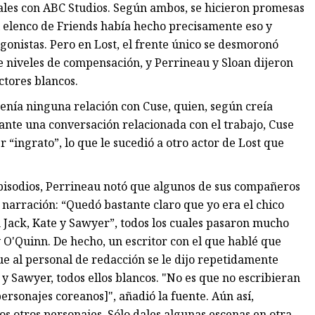
ales con ABC Studios. Según ambos, se hicieron promesas
l elenco de Friends había hecho precisamente eso y
gonistas. Pero en Lost, el frente único se desmoronó
de niveles de compensación, y Perrineau y Sloan dijeron
ctores blancos.
o tenía ninguna relación con Cuse, quien, según creía
ante una conversación relacionada con el trabajo, Cuse
 “ingrato”, lo que le sucedió a otro actor de Lost que
isodios, Perrineau notó que algunos de sus compañeros
 narración: “Quedó bastante claro que yo era el chico
n Jack, Kate y Sawyer”, todos los cuales pasaron mucho
y O'Quinn. De hecho, un escritor con el que hablé que
ue al personal de redacción se le dijo repetidamente
 y Sawyer, todos ellos blancos. "No es que no escribieran
personajes coreanos]", añadió la fuente. Aún así,
s otros personajes. Sólo dales algunas escenas en otra