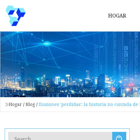
HOGAR
Hogar
/
Blog
/
Ilusiones 'perdidas': la historia no contada d