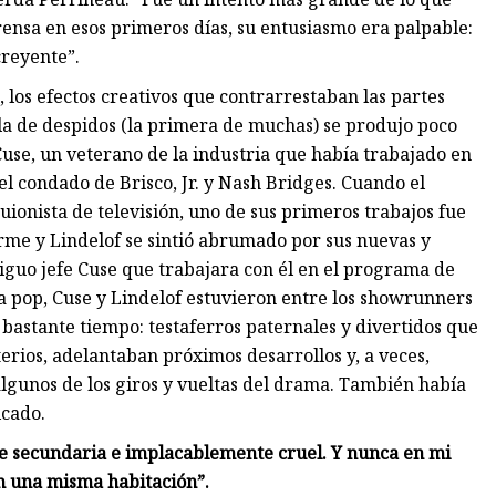
rensa en esos primeros días, su entusiasmo era palpable:
creyente”.
, los efectos creativos que contrarrestaban las partes
la de despidos (la primera de muchas) se produjo poco
Cuse, un veterano de la industria que había trabajado en
l condado de Brisco, Jr. y Nash Bridges. Cuando el
onista de televisión, uno de sus primeros trabajos fue
rme y Lindelof se sintió abrumado por sus nuevas y
tiguo jefe Cuse que trabajara con él en el programa de
a pop, Cuse y Lindelof estuvieron entre los showrunners
bastante tiempo: testaferros paternales y divertidos que
terios, adelantaban próximos desarrollos y, a veces,
algunos de los giros y vueltas del drama. También había
icado.
e secundaria e implacablemente cruel. Y nunca en mi
n una misma habitación”.