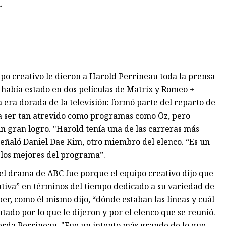
.
po creativo le dieron a Harold Perrineau toda la prensa
l había estado en dos películas de Matrix y Romeo +
era dorada de la televisión: formó parte del reparto de
a a ser tan atrevido como programas como Oz, pero
un gran logro. "Harold tenía una de las carreras más
eñaló Daniel Dae Kim, otro miembro del elenco. “Es un
 los mejores del programa”.
 el drama de ABC fue porque el equipo creativo dijo que
ativa” en términos del tiempo dedicado a su variedad de
ber, como él mismo dijo, “dónde estaban las líneas y cuál
ntado por lo que le dijeron y por el elenco que se reunió.
erda Perrineau. "Fue un intento más grande de lo que