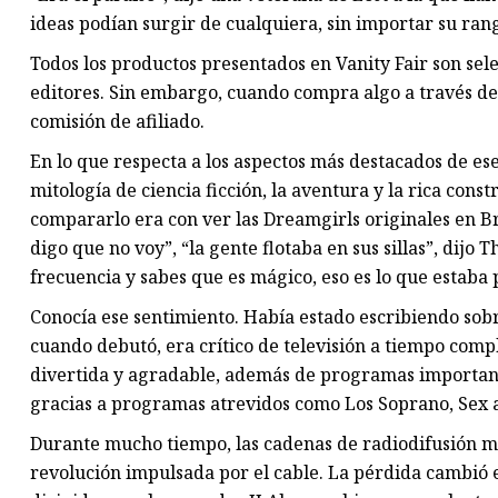
ideas podían surgir de cualquiera, sin importar su ran
Todos los productos presentados en Vanity Fair son se
editores. Sin embargo, cuando compra algo a través d
comisión de afiliado.
En lo que respecta a los aspectos más destacados de ese
mitología de ciencia ficción, la aventura y la rica cons
compararlo era con ver las Dreamgirls originales en Br
digo que no voy”, “la gente flotaba en sus sillas”, dij
frecuencia y sabes que es mágico, eso es lo que estaba 
Conocía ese sentimiento. Había estado escribiendo sobr
cuando debutó, era crítico de televisión a tiempo comp
divertida y agradable, además de programas important
gracias a programas atrevidos como Los Soprano, Sex an
Durante mucho tiempo, las cadenas de radiodifusión má
revolución impulsada por el cable. La pérdida cambió es