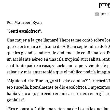
pro
Fundición de disco de válvula 
compuerta
Jun 1
Fundición del cuerpo de la
Por Maureen Ryan
válvula de compuerta
"Sentí escalofríos".
Una mujer a la que llamaré Theresa me contó sobre los p
que se estrenara el drama de ABC en septiembre de 200
que los grandes índices de audiencia lo confirmaran. Es
un accidente aéreo en una isla tropical surrealista (en
su difunto padre a casa, y Locke, un superviviente de p
salvaje y más entretenida que el público podría imagin
“Alguien diría: 'Bueno, ¿y si Locke camina?' ”, recordó 
eso sucedía, literalmente te dio escalofríos. Empezamo
había visto algo parecido en mi carrera: esa energía cr
geniales”.
"Era el paraíso", dijo una veterana de Lost a la que ll