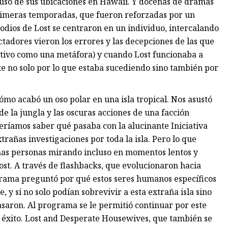
 uso de sus ubicaciones en Hawaii. Y docenas de dramas
primeras temporadas, que fueron reforzadas por un
isodios de Lost se centraron en un individuo, intercalando
ctadores vieron los errores y las decepciones de las que
etivo como una metáfora) y cuando Lost funcionaba a
no solo por lo que estaba sucediendo sino también por
ómo acabó un oso polar en una isla tropical. Nos asustó
de la jungla y las oscuras acciones de una facción
eríamos saber qué pasaba con la alucinante Iniciativa
rañas investigaciones por toda la isla. Pero lo que
nas personas mirando incluso en momentos lentos y
ost. A través de flashbacks, que evolucionaron hacia
l drama preguntó por qué estos seres humanos específicos
 y si no solo podían sobrevivir a esta extraña isla sino
asaron. Al programa se le permitió continuar por este
xito. Lost and Desperate Housewives, que también se