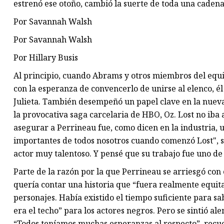
estrenó ese otoño, cambió la suerte de toda una cadena
Por Savannah Walsh
Por Savannah Walsh
Por Hillary Busis
Al principio, cuando Abrams y otros miembros del equi
con la esperanza de convencerlo de unirse al elenco, é
Julieta. También desempeñó un papel clave en la nueva 
la provocativa saga carcelaria de HBO, Oz. Lost no ib
asegurar a Perrineau fue, como dicen en la industria, 
importantes de todos nosotros cuando comenzó Lost", s
actor muy talentoso. Y pensé que su trabajo fue uno de
Parte de la razón por la que Perrineau se arriesgó con
quería contar una historia que “fuera realmente equit
personajes. Había existido el tiempo suficiente para sa
era el techo” para los actores negros. Pero se sintió ale
“Todos teníamos muchas esperanzas al respecto”, recu