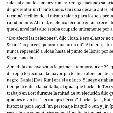
salarial cuando comenzaron las renegociaciones salari
de presentar un frente unido. Casi una década antes, e
terminó recibiendo el mismo salario para los seis prota
rápidamente. Al final, el elenco terminó en una serie 
que el nivel más alto estaba ocupado únicamente por a
“Eso afectó las relaciones”, dijo Sloan. Pero el actor n
Sloan, "no parecía pensar mucho en mí". Al menos, dur
nunca reprendió a Sloan hasta el punto de llorar por ser
Sloan conocía.
A medida que avanzaba la primera temporada de 25 ep
de reparto recibían la mayor parte de la atención de la
negro. Daniel [Dae Kim] era el asiático. Y luego estaba
tiempo frente a la pantalla, al igual que Locke de Terr
trabajó en Lost durante la mitad de su ejecución dijo q
quiénes eran los “personajes héroes”: Locke, Jack, Kate
historias para Sayid [un personaje iraquí] o Sun y Jin [
recordaron comentarios como “A nadie le importan esto