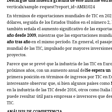
Descargue una muestra gratuita de este informe estrat
verticals/sample-request?report_id=AMR1024
En términos de exportaciones mundiales de TIC en 2021
dólares, seguida de los Estados Unidos en el número 2, 
también señala el aumento significativo de las exporta
año desde 2009
, mientras que las exportaciones mundi
año tras año
en el mismo período. En general, el pasaje
mundial de las TIC, impulsado por mayores inversiones 
proyectos.
Parece que se prevé que la industria de las TIC en E
próximos años, con un aumento anual del
Se espera un 
primera posición en términos de ingresos por TIC en Eu
interesante observar que, si bien algunos países como
en la industria de las TIC desde 2016, otros como Ital
puede resultar útil para empresas e inversores que de
TIC.
ANÁLISIS DE COMPETENCIA