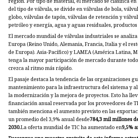
región. Por tipo de material, el mercado se clasifica e
del tipo de válvula, se divide en válvulas de bola, vál
globo, válvulas de tapón, válvulas de retención y válvu
petróleo y energía, agua y aguas residuales, productos 
El mercado mundial de válvulas industriales se analiza
Europa (Reino Unido, Alemania, Francia, Italia y el rest
de Europa). Asia-Pacífico) y LAMEA (América Latina, M
tenga la mayor participación de mercado durante todo e
crezca al ritmo más rápido.
El pasaje destaca la tendencia de las organizaciones 
mantenimiento para la infraestructura del sistema y al 
la modernización y la mejora de proyectos. Esto ha llev
financiación anual reservada por los proveedores de TI
también menciona el aumento previsto en las exportac
un promedio del 3,9% anual desde
784,3 mil millones d
2030.
La oferta mundial de TIC ha aumentado en
9,5% a