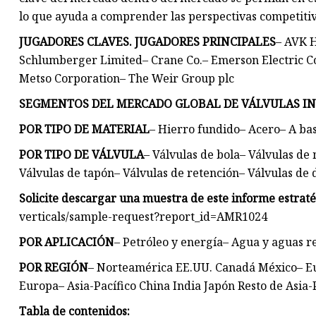
lo que ayuda a comprender las perspectivas competitiva
JUGADORES CLAVES. JUGADORES PRINCIPALES
– AVK H
Schlumberger Limited– Crane Co.– Emerson Electric Co
Metso Corporation– The Weir Group plc
SEGMENTOS DEL MERCADO GLOBAL DE VÁLVULAS I
POR TIPO DE MATERIAL
– Hierro fundido– Acero– A bas
POR TIPO DE VÁLVULA
– Válvulas de bola– Válvulas de
Válvulas de tapón– Válvulas de retención– Válvulas de
Solicite descargar una muestra de este informe estraté
verticals/sample-request?report_id=AMR1024
POR APLICACIÓN
– Petróleo y energía– Agua y aguas r
POR REGIÓN
– Norteamérica EE.UU. Canadá México– Eu
Europa– Asia-Pacífico China India Japón Resto de Asi
Tabla de contenidos: