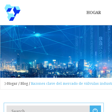
HOGAR
Hogar
/
Blog
/
Razones clave del mercado de válvulas indust