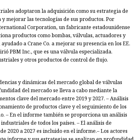
iales adoptaron la adquisición como su estrategia de
 y mejorar las tecnologías de sus productos. Por
nternational Corporation, un fabricante estadounidense
ciona productos como bombas, válvulas, actuadores y
ha ayudado a Crane Co. a mejorar su presencia en los EE.
irió PBM Inc., que es una válvula especializada.
striales y otros productos de control de flujo.
ndencias y dinámicas del mercado global de válvulas
ofundidad del mercado se lleva a cabo mediante la
entos clave del mercado entre 2019 y 2027. – Análisis
ionamiento de productos clave y el seguimiento de los
. – En el informe también se proporciona un análisis
dustriales de todos los países. – El análisis de
de 2020 a 2027 es incluido en el informe.– Los actores
te informe y sus estrategias se analizan en profundidad,