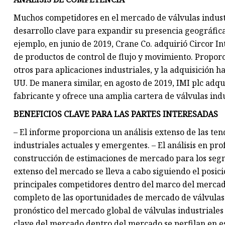
Muchos competidores en el mercado de válvulas industr
desarrollo clave para expandir su presencia geográfica
ejemplo, en junio de 2019, Crane Co. adquirió Circor I
de productos de control de flujo y movimiento. Propor
otros para aplicaciones industriales, y la adquisición 
UU. De manera similar, en agosto de 2019, IMI plc adqu
fabricante y ofrece una amplia cartera de válvulas indu
BENEFICIOS CLAVE PARA LAS PARTES INTERESADAS
– El informe proporciona un análisis extenso de las te
industriales actuales y emergentes. – El análisis en pr
construcción de estimaciones de mercado para los segm
extenso del mercado se lleva a cabo siguiendo el posic
principales competidores dentro del marco del mercado
completo de las oportunidades de mercado de válvulas in
pronóstico del mercado global de válvulas industriales 
clave del mercado dentro del mercado se perfilan en es