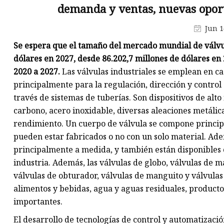
demanda y ventas, nuevas opor
Fundición de disco de válvula 
compuerta
Jun 1
Fundición del cuerpo de la
Se espera que el tamaño del mercado mundial de válvula
válvula de compuerta
dólares en 2027, desde 86.202,7 millones de dólares en
2020 a 2027.
Las válvulas industriales se emplean en cas
principalmente para la regulación, dirección y control d
través de sistemas de tuberías. Son dispositivos de alt
carbono, acero inoxidable, diversas aleaciones metálic
rendimiento. Un cuerpo de válvula se compone princip
pueden estar fabricados o no con un solo material. Adem
principalmente a medida, y también están disponibles 
industria. Además, las válvulas de globo, válvulas de m
válvulas de obturador, válvulas de manguito y válvulas
alimentos y bebidas, agua y aguas residuales, producto
importantes.
El desarrollo de tecnologías de control y automatizació