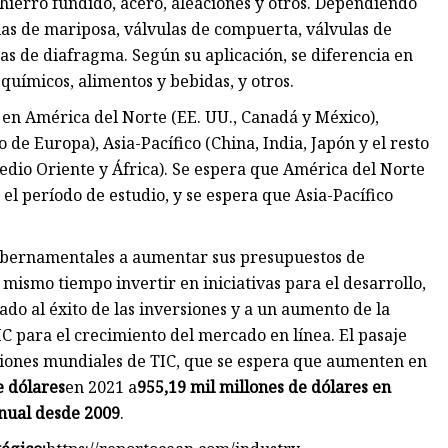
n hierro fundido, acero, aleaciones y otros. Dependiendo
vulas de mariposa, válvulas de compuerta, válvulas de
las de diafragma. Según su aplicación, se diferencia en
químicos, alimentos y bebidas, y otros.
 en América del Norte (EE. UU., Canadá y México),
o de Europa), Asia-Pacífico (China, India, Japón y el resto
edio Oriente y África). Se espera que América del Norte
l período de estudio, y se espera que Asia-Pacífico
gubernamentales a aumentar sus presupuestos de
mismo tiempo invertir en iniciativas para el desarrollo,
ado al éxito de las inversiones y a un aumento de la
C para el crecimiento del mercado en línea. El pasaje
iones mundiales de TIC, que se espera que aumenten en
e dólares
en 2021 a
955,19 mil millones de dólares en
nual desde 2009
.