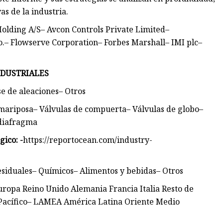
s de la industria.
olding A/S– Avcon Controls Private Limited–
.– Flowserve Corporation– Forbes Marshall– IMI plc–
NDUSTRIALES
e de aleaciones– Otros
 mariposa– Válvulas de compuerta– Válvulas de globo–
 diafragma
gico: -
https://reportocean.com/industry-
esiduales– Químicos– Alimentos y bebidas– Otros
ropa Reino Unido Alemania Francia Italia Resto de
a-Pacífico– LAMEA América Latina Oriente Medio