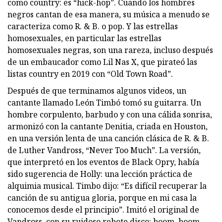
como country: es “hick-hop”. Cuando los hombres
negros cantan de esa manera, su música a menudo se
caracteriza como R. & B. o pop. Y las estrellas
homosexuales, en particular las estrellas
homosexuales negras, son una rareza, incluso después
de un embaucador como Lil Nas X, que pirateó las
listas country en 2019 con “Old Town Road”.
Después de que terminamos algunos videos, un
cantante llamado León Timbó tomó su guitarra. Un
hombre corpulento, barbudo y con una cálida sonrisa,
armonizó con la cantante Denitia, criada en Houston,
en una versión lenta de una canción clásica de R. & B.
de Luther Vandross, “Never Too Much”. La versión,
que interpretó en los eventos de Black Opry, había
sido sugerencia de Holly: una lección práctica de
alquimia musical. Timbo dijo: “Es difícil recuperar la
canción de su antigua gloria, porque en mi casa la
conocemos desde el principio”. Imitó el original de
Vandross, con su ruidoso rebote disco: boom, boom,