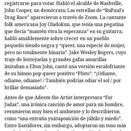
registrarse para votar. Habló el alcalde de Nashville,
John Cooper, un demócrata; Las estrellas de “RuPaul's
Drag Race” aparecieron a través de Zoom. La cantante
folk americana Joy Oladokun, que tenía una pegatina
que decía “mantén viva la esperanza” en su guitarra,
habló amablemente sobre crecer en un pueblo
pequeño siendo negra y “queer, una especie de mujer,
pero no totalmente binaria”. Jake Wesley Rogers, cuyo
traje de lentejuelas y grandes gafas amarillas
imitaban a Elton John, cantó una versión escalofriante
de su himno pop queer positivo “Pluto”: “¡Odiame,
odiame, odiame! / También podrías odiar el sol / por
brillar demasiado”.
Antes de que Adeem the Artist interpretara “For
Judas”, una irónica canción de amor para un hombre,
resumieron muy bien el ambiente y lo describieron
como “una extraña yuxtaposición de júbilo y miedo”.
Entre bastidores, sin embargo, adoptaron un tono más