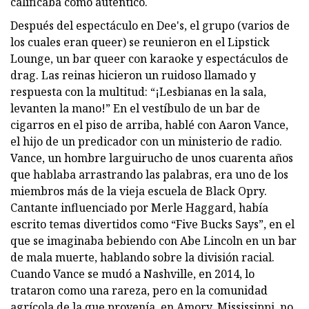
calificaba como auténtico.
Después del espectáculo en Dee's, el grupo (varios de
los cuales eran queer) se reunieron en el Lipstick
Lounge, un bar queer con karaoke y espectáculos de
drag. Las reinas hicieron un ruidoso llamado y
respuesta con la multitud: “¡Lesbianas en la sala,
levanten la mano!” En el vestíbulo de un bar de
cigarros en el piso de arriba, hablé con Aaron Vance,
el hijo de un predicador con un ministerio de radio.
Vance, un hombre larguirucho de unos cuarenta años
que hablaba arrastrando las palabras, era uno de los
miembros más de la vieja escuela de Black Opry.
Cantante influenciado por Merle Haggard, había
escrito temas divertidos como “Five Bucks Says”, en el
que se imaginaba bebiendo con Abe Lincoln en un bar
de mala muerte, hablando sobre la división racial.
Cuando Vance se mudó a Nashville, en 2014, lo
trataron como una rareza, pero en la comunidad
agrícola de la que provenía, en Amory, Mississippi, no