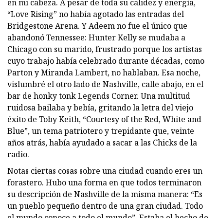
en mi cabeza. A pesar de toda su calidez y energía,
“Love Rising” no había agotado las entradas del
Bridgestone Arena. Y Adeem no fue el único que
abandonó Tennessee: Hunter Kelly se mudaba a
Chicago con su marido, frustrado porque los artistas
cuyo trabajo había celebrado durante décadas, como
Parton y Miranda Lambert, no hablaban. Esa noche,
vislumbré el otro lado de Nashville, calle abajo, en el
bar de honky tonk Legends Corner. Una multitud
ruidosa bailaba y bebía, gritando la letra del viejo
éxito de Toby Keith, “Courtesy of the Red, White and
Blue”, un tema patriotero y trepidante que, veinte
años atrás, había ayudado a sacar a las Chicks de la
radio.
Notas ciertas cosas sobre una ciudad cuando eres un
forastero. Hubo una forma en que todos terminaron
su descripción de Nashville de la misma manera: “Es
un pueblo pequeño dentro de una gran ciudad. Todo
el mundo conoce a todo el mundo”. Estaba el hecho de