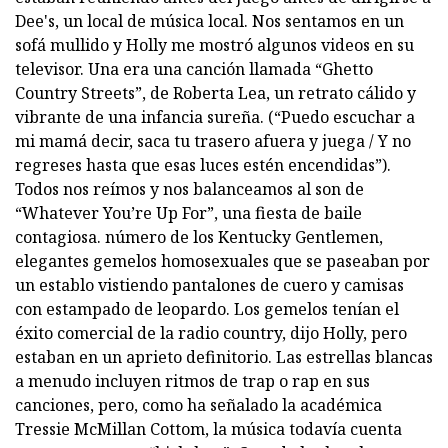
Dee's, un local de música local. Nos sentamos en un
sofá mullido y Holly me mostró algunos videos en su
televisor. Una era una canción llamada “Ghetto
Country Streets”, de Roberta Lea, un retrato cálido y
vibrante de una infancia sureña. (“Puedo escuchar a
mi mamá decir, saca tu trasero afuera y juega / Y no
regreses hasta que esas luces estén encendidas”).
Todos nos reímos y nos balanceamos al son de
“Whatever You’re Up For”, una fiesta de baile
contagiosa. número de los Kentucky Gentlemen,
elegantes gemelos homosexuales que se paseaban por
un establo vistiendo pantalones de cuero y camisas
con estampado de leopardo. Los gemelos tenían el
éxito comercial de la radio country, dijo Holly, pero
estaban en un aprieto definitorio. Las estrellas blancas
a menudo incluyen ritmos de trap o rap en sus
canciones, pero, como ha señalado la académica
Tressie McMillan Cottom, la música todavía cuenta