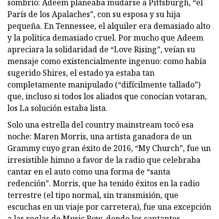
sombrío: Adeem planeaba mudarse a Pittsburgh, “el
París de los Apalaches”, con su esposa y su hija
pequeña. En Tennessee, el alquiler era demasiado alto
y la política demasiado cruel. Por mucho que Adeem
apreciara la solidaridad de “Love Rising”, veían su
mensaje como existencialmente ingenuo: como había
sugerido Shires, el estado ya estaba tan
completamente manipulado (“difícilmente tallado”)
que, incluso si todos los aliados que conocían votaran,
los La solución estaba lista.
Solo una estrella del country mainstream tocó esa
noche: Maren Morris, una artista ganadora de un
Grammy cuyo gran éxito de 2016, “My Church”, fue un
irresistible himno a favor de la radio que celebraba
cantar en el auto como una forma de “santa
redención”. Morris, que ha tenido éxitos en la radio
terrestre (el tipo normal, sin transmisión, que
escuchas en un viaje por carretera), fue una excepción
a las reglas de Music Row, donde los cantantes