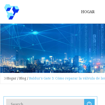
HOGAR
Hogar
/
Blog
/
Baldur's Gate 3: Cómo reparar la válvula de l