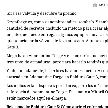
Aug 2
Fundición de disco de válvula 
compuerta
Gira esa válvula y descubre tu premio
Fundición del cuerpo de la
Grymforge es, como su nombre indica: sombrío. Y tambi
válvula de compuerta
cantidad de secretos, incluido un método para crear al
un jefe que puede entregar algunos equipos muy raros s
que solucionar la válvula de lava atascada. Aquí se exp
Gate 3.
Llega hasta Adamantine Forge y encontrarás que hay 
tres tipos de armaduras, pero para hacerlo tendrás que
Y, afortunadamente, hacerlo es bastante sencillo. A con
atascada en Adamantine Forge en Baldur's Gate 3, con 
Los mohos están dispersos por el área, pero los más fác
referencia de Adamantine Forge. En cuanto a Mithril O
están marcados aquí en el mapa.
Relacionado: Baldur's Gate 3: Cómo abrir el cofre ada