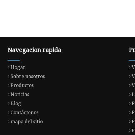
Navegacion rapida
P
Hogar
V
Sobre nosotros
V
Productos
V
Noticias
L
Blog
F
Contáctenos
F
mapa del sitio
F
F